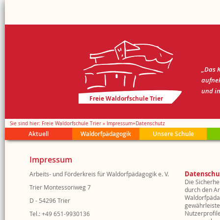
„Das K
aufne
und in
Freie Waldorfschule Trier
Sie sind hier
Freie Waldorfschule Trier
Impressum+Datenschutz
Aktuell
Waldorfpädagogik
Unsere Schule
Kalender
Waldorfpädagogik
Leitbild
Brückenklasse
Streitschlichter
Medienkreis
Schul Wiki
Speiseplan
Schulkonzept
Aufnahme
Schulform
Waldorf 100
Gremienarbeit
Downloadbereic
Impressum
Anzeigen
21 Fragen
Trägerbeitrag
Inklusion
Gespräch
Wollkreis
Literatur
Ferien + Feierta
Inklusion
Selbstverwaltun
Kunstforum
Offenes Haus
Basarkreis
Nützliche Links
Schul-Wiki
Kollegium
Praktika
Feste + Basare
Ehemalige
Schulfeier
Vor die Tür
Datenschu
Arbeits- und Förderkreis für Waldorfpädagogik e. V.
Schülervertretung
Klassenfahrten
Förderbereich
Die Sicherhe
Trier Montessoriweg 7
durch den Ar
Waldorfpädag
D - 54296 Trier
gewährleiste
Nutzerprofile
Tel.: +49 651-9930136