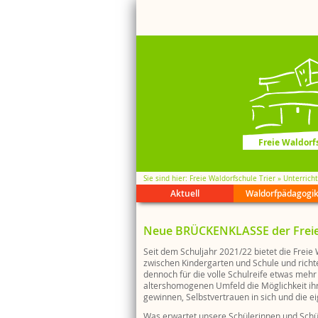
Freie Waldorfs
Sie sind hier
Freie Waldorfschule Trier
Unterricht
Aktuell
Waldorfpädagogi
Kalende
Waldorf
Leitbild
Brücken
Streitsch
Medienk
Schul Wi
Neue BRÜCKENKLASSE der Freien
Anzeige
21 Frage
Trägerbe
Inklusio
Gespräc
Wollkrei
Literatu
Schul-Wi
Kollegiu
Praktika
Feste + 
Seit dem Schuljahr 2021/22 bietet die Freie
zwischen Kindergarten und Schule und richtet
Schülerv
Klassenf
dennoch für die volle Schulreife etwas mehr
altershomogenen Umfeld die Möglichkeit ihr
gewinnen, Selbstvertrauen in sich und die e
Was erwartet unsere Schülerinnen und Schü