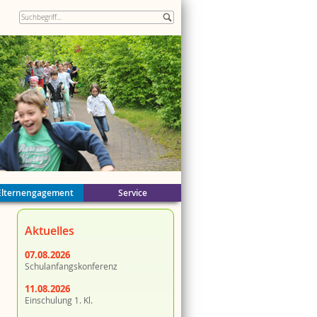
Elternengagement
Service
ände
Aktuelles
n
k
er
07.08.2026
Schulanfangskonferenz
11.08.2026
Einschulung 1. Kl.