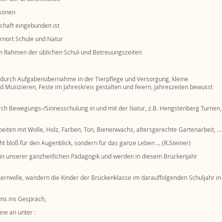
rsonen
schaft eingebunden ist
ernort Schule und Natur
 im Rahmen der üblichen Schul-und Betreuungszeiten
. durch Aufgabenübernahme in der Tierpflege und Versorgung, kleine
Musizieren, Feste im Jahreskreis gestalten und feiern, Jahreszeiten bewusst
rch Bewegungs-/Sinnesschulung in und mit der Natur, z.B. Hengstenberg Turnen,
eiten mit Wolle, Holz, Farben, Ton, Bienenwachs, altersgerechte Gartenarbeit, ...
ht bloß für den Augenblick, sondern für das ganze Leben ... (R.Steiner)
e in unserer ganzheitlichen Pädagogik und werden in diesem Brückenjahr
 Lernwille, wandern die Kinder der Brückenklasse im darauffolgenden Schuljahr in
ns ins Gespräch,
ne an unter :