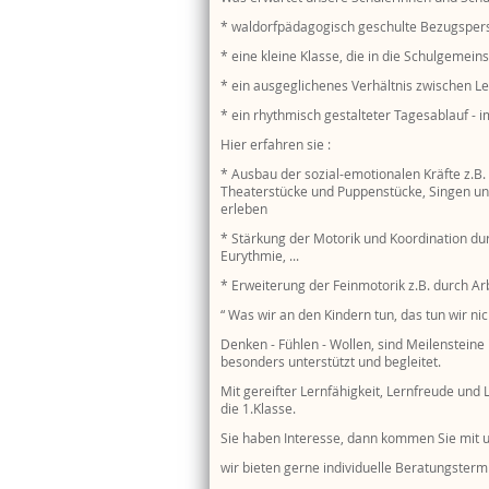
* waldorfpädagogisch geschulte Bezugspe
* eine kleine Klasse, die in die Schulgemein
* ein ausgeglichenes Verhältnis zwischen L
* ein rhythmisch gestalteter Tagesablauf -
Hier erfahren sie :
* Ausbau der sozial-emotionalen Kräfte z.B
Theaterstücke und Puppenstücke, Singen und 
erleben
* Stärkung der Motorik und Koordination du
Eurythmie, ...
* Erweiterung der Feinmotorik z.B. durch Arb
“ Was wir an den Kindern tun, das tun wir nic
Denken - Fühlen - Wollen, sind Meilenstein
besonders unterstützt und begleitet.
Mit gereifter Lernfähigkeit, Lernfreude und
die 1.Klasse.
Sie haben Interesse, dann kommen Sie mit u
wir bieten gerne individuelle Beratungstermi