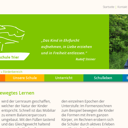
Startseite
Kontakt
„Das Kind in Ehrfurcht
aufnehmen, in Liebe erziehen
und in Freiheit entlassen.“
chule Trier
Rudolf Steiner
Förderbereich
k
Unsere Schule
Unterricht
Schulleben
r
pädagogik
klasse
lichter
reis
ki
Speiseplan
Schulkonzept
Aufnahme
Schulform
Waldorf 100
Gremienarbeit
Downloadbereich
Stellenangebote
Schulreife
Geschichte
Hauptunterricht
Ganztagsschule
Holzkreis
Ausbildung
Mitteilungen
Rudolf Steiner
Gebäude + Gel
Klassenspiele
Sekretariat
Pflege+Putzen
Pressespiegel
ewegtes Lernen
n
n
itrag
n
h
s
r
Ferien + Feiertage
Inklusion
Selbstverwaltung
Kunstforum
Offenes Haus
Basarkreis
Nützliche Links
Grüne Zukunft
Verein
Oberstufenforum
Schulküche
Kleidermarkt
Archiv Wochenblatt
Öffnungszeite
Regional
Fachunterricht
Schulbibliothe
Bildungsspend
ki
m
Basare
Ehemalige
Schulfeier
Vor die Tür
Schutzkonzept
Abschlüsse
Tag der offenen Tür
Satzung
Eurythmie
wird der Lernraum geschaffen,
den einzelnen Epochen der
ertretung
ahrten
welcher der Natur der Kinder
Unterstufe: Im Formenzeichnen
Förderbereich
Projektarbeiten
2021
entspricht. Schnell ist das Mobiliar
zum Beispiel bewegen die Kinder
zu einem Balancierparcours
die Formen mit ihrem ganzen
umgebaut. Mit den Füßen tastend
Körper, im Rechnen erobern sich
und das Gleichgewicht haltend
die Schüler durch aktives Erleben