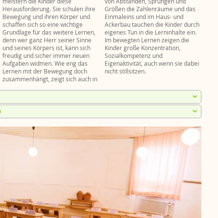
meistern die Kinder diese
von Abständen, Sprüngen und
Herausforderung. Sie schulen ihre
Größen die Zahlenräume und das
Bewegung und ihren Körper und
Einmaleins und im Haus- und
schaffen sich so eine wichtige
Ackerbau tauchen die Kinder durch
Grundlage für das weitere Lernen,
eigenes Tun in die Lerninhalte ein.
denn wer ganz Herr seiner Sinne
Im bewegten Lernen zeigen die
und seines Körpers ist, kann sich
Kinder große Konzentration,
freudig und sicher immer neuen
Sozialkompetenz und
Aufgaben widmen. Wie eng das
Eigenaktivität, auch wenn sie dabei
Lernen mit der Bewegung doch
nicht stillsitzen.
zusammenhängt, zeigt sich auch in
)
egen Ende des
Feinmotorik
Auge – Hand – Koordination
eitklass–
Grobmotorik
erapie ist eine
Wahrnehmungsstörungen in der Sinnes- und
 ein wichtiges
elle
Bewegungsentwicklung, in der Wahrnehmung der
Zeitorientierung
stellt. Sie dient
gerichteten Aufmerksamkeit, in den Kulturtechniken,
nau erfasst. Die
Reihenfolgen
iner
im Emotionalen, im Sozialen, in der
ntwicklung im
Sprachentwicklung).
ligenztest,
Bewegungen im Zahlenraum 1–20
(
ülers.
n die
Zahlenverständnis, Mengenvorstellung )
Mit dem Üben von ausgesuchten eurythmischen
 wie das Kind am
Malen
( Wahrnehmung der Außenwelt )
ugend und
Bewegungen werden sich anbahnende
 ergriffen hat
Einseitigkeiten im motorischen, seelischen und
ewendet werden.
iten es sich bis
Arbeitshaltung, Ausdauer,
lernspezifischen Bereich behandelt.
ben hat.
Konzentrationsvermögen
nseitigkeiten und
Nach Abschluss der Untersuchung wird durch den
Das Kind bekommt die Möglichkeit, persönliche
en der
nd im
Klassenlehrer das Untersuchungsergebnis ergänzt.
Hemmnisse auf seinem Entwicklungsweg zu
 Fähigkeiten