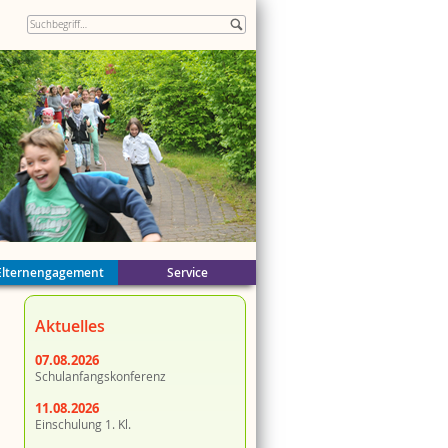
Elternengagement
Service
ände
Aktuelles
n
k
er
07.08.2026
Schulanfangskonferenz
11.08.2026
Einschulung 1. Kl.