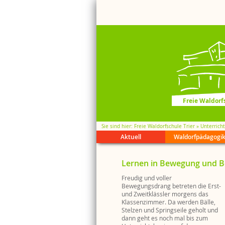
Freie Waldorfs
Sie sind hier
Freie Waldorfschule Trier
Unterricht
Aktuell
Waldorfpädagogi
Kalende
Waldorf
Leitbild
Brücken
Streitsch
Medienk
Schul Wi
Lernen in Bewegung und B
Anzeige
21 Frage
Trägerbe
Inklusio
Gespräc
Wollkrei
Literatu
Schul-Wi
Kollegiu
Praktika
Feste + 
Freudig und voller
Bewegungsdrang betreten die Erst-
Schülerv
Klassenf
und Zweitklässler morgens das
Klassenzimmer. Da werden Bälle,
Stelzen und Springseile geholt und
dann geht es noch mal bis zum