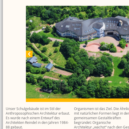
Unser Schulgebäude ist im Stil der
Organismen ist das Ziel. Die Ähnli
Anthroposophischen Architektur erbaut.
mit natürlichen Formen liegt in de
Es wurde nach einem Entwurf des
gemeinsamen Gestaltkräften
Architekten Reindel in den Jahren 1984-
begründet: Organische
88 gebaut.
Architektur „wächst“ nach den Ge