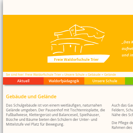
„Das K
aufne
und in
Freie Waldorfschule Trier
Sie sind hier
Freie Waldorfschule Trier
Unsere Schule
Gebäude + Gelände
Aktuell
Waldorfpädagogik
Unsere Schule
Kalender
Waldorfpädagogik
Leitbild
Brückenklasse
Streitschlichter
Medienkreis
Schul Wiki
Speiseplan
Schulkonzept
Aufnahme
Schulform
Waldorf 100
Gremienarbeit
Downloadbereic
Gebäude und Gelände
Anzeigen
21 Fragen
Trägerbeitrag
Inklusion
Gespräch
Wollkreis
Literatur
Ferien + Feierta
Inklusion
Selbstverwaltun
Kunstforum
Offenes Haus
Basarkreis
Nützliche Links
Schul-Wiki
Kollegium
Praktika
Feste + Basare
Ehemalige
Schulfeier
Vor die Tür
Das Schulgebäude ist von einem weitläufigen, naturnahen
Auch das Gar
Gelände umgeben. Der Pausenhof mit Tischtennisplatte, die
Schülervertretung
Klassenfahrten
Förderbereich
Feldern, Sch
Fußballwiese, Klettergerüst und Balanceseil, Spielhäuser,
Nähe des Sc
Büsche und Bäume bieten den Schülern der Unter- und
Die Pflege d
Mittelstufe viel Platz für Bewegung.
Rahmen des