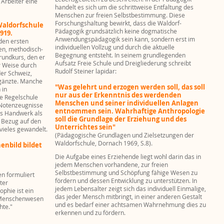
 Arbeiter eine
handelt es sich um die schrittweise Entfaltung des
Menschen zur freien Selbstbestimmung. Diese
Forschungshaltung bewirkt, dass die Waldorf-
Waldorfschule
Pädagogik grundsätzlich keine dogmatische
919.
Anwendungspädagogik sein kann, sondern erst im
 den ersten
individuellen Vollzug und durch die aktuelle
en, methodisch-
Begegnung entsteht. In seinem grundlegenden
rundkurs, den er
Aufsatz Freie Schule und Dreigliederung schreibt
er Weise durch
Rudolf Steiner lapidar:
der Schweiz,
rgänzte. Manche
"Was gelehrt und erzogen werden soll, das soll
 in
nur aus der Erkenntnis des werdenden
e Regelschule
Menschen und seiner individuellen Anlagen
 Notenzeugnisse
entnommen sein. Wahrhaftige Anthropologie
das Handwerk als
soll die Grundlage der Erziehung und des
n Bezug auf den
Unterrichtes sein"
 vieles gewandelt.
(Pädagogische Grundlagen und Zielsetzungen der
Waldorfschule, Dornach 1969, S.8).
nbild bildet
Die Aufgabe eines Erziehende liegt wohl darin das in
jedem Menschen vorhandene, zur freien
Selbstbestimmung und Schöpfung fähige Wesen zu
en formuliert
fördern und dessen Entwicklung zu unterstützen. In
ter
jedem Lebensalter zeigt sich das individuell Einmalige,
phie ist ein
das jeder Mensch mitbringt, in einer anderen Gestalt
m Menschenwesen
und es bedarf einer achtsamen Wahrnehmung dies zu
hte."
erkennen und zu fördern.