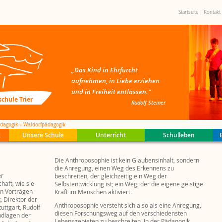
Startseite
Kontakt
„Das Kind in Ehrfurcht
aufnehmen, in Liebe erziehen
und in Freiheit entlassen.“
chule Trier
Rudolf Steiner
dagogik
Waldorfpädagogik
k
Unsere Schule
Unterricht
Schulleben
r
pädagogik
klasse
lichter
reis
ki
Speiseplan
Schulkonzept
Aufnahme
Schulform
Waldorf 100
Gremienarbeit
Downloadbereich
Stellenangebote
Schulreife
Geschichte
Hauptunterricht
Ganztagsschule
Holzkreis
Ausbildung
Mitteilungen
Rudolf Steiner
Gebäude + Gel
Klassenspiele
Sekretariat
Pflege+Putzen
Pressespiegel
Die Anthroposophie ist kein Glaubensinhalt, sondern
n
n
itrag
n
h
s
r
Ferien + Feiertage
Inklusion
Selbstverwaltung
Kunstforum
Offenes Haus
Basarkreis
Nützliche Links
Grüne Zukunft
Verein
Oberstufenforum
Schulküche
Kleidermarkt
Archiv Wochenblatt
Öffnungszeite
Regional
Fachunterricht
Schulbibliothe
Bildungsspend
die Anregung, einen Weg des Erkennens zu
ki
m
Basare
Ehemalige
Schulfeier
Vor die Tür
Schutzkonzept
Abschlüsse
Tag der offenen Tür
Satzung
Eurythmie
er
beschreiten, der gleichzeitig ein Weg der
aft, wie sie
ertretung
ahrten
Förderbereich
Projektarbeiten
2021
Selbstentwicklung ist; ein Weg, der die eigene geistige
en Vorträgen
Kraft im Menschen aktiviert.
t, Direktor der
Anthroposophie versteht sich also als eine Anregung,
uttgart, Rudolf
diesen Forschungsweg auf den verschiedensten
ndlagen der
Lebensgebieten zu beschreiten. In der Pädagogik