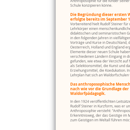
Anthroposophie für die Kinder seiner
Schule konzipieren könne.
Die Begründung dieser ersten 
erfolgte bereits im September 1
Vorbereitend hielt Rudolf Steiner für
Lehrkörper einen menschenkundlich
didaktischen und seminaristischen G
in den folgenden Jahren in vielfältig
Vorträge und Kurse in Deutschland, 
Oesterreich, Holland und England e
Elemente dieser neuen Schule haben
verschiedenen Ländern Eingang in di
gefunden, wie etwa der Verzicht auf
als Selektionsmittel, die Kunst und 
Erziehungsmittel, die Koedukation. I
Lehrplan hat sich an Waldorfschulen
Das anthroposophische Mensche
nach wie vor die Grundlage der
Waldorfpädagogik.
In den 1924 veröffentlichten Leitsätz
Rudolf Steiner in Kurzform, was er un
Anthroposophie versteht: "Anthroposo
Erkenntnisweg, der das Geistige i
zum Geistigen im Weltall führen möc