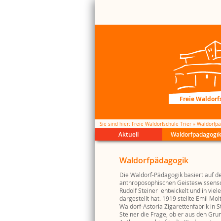
Freie Waldorfs
Sie sind hier
Freie Waldorfschule Trier
Waldorfpä
Aktuell
Waldorfpädagogi
Kalende
Waldorf
Leitbild
Brücken
Streitsch
Medienk
Schul Wi
Waldorfpädagogik
Anzeige
21 Frage
Trägerbe
Inklusio
Gespräc
Wollkrei
Literatu
Schul-Wi
Kollegiu
Praktika
Feste + 
Die Waldorf-Pädagogik basiert auf d
anthroposophischen Geisteswissensch
Schülerv
Klassenf
Rudolf Steiner entwickelt und in viel
dargestellt hat. 1919 stellte Emil Mol
Waldorf-Astoria Zigarettenfabrik in St
Steiner die Frage, ob er aus den Gru