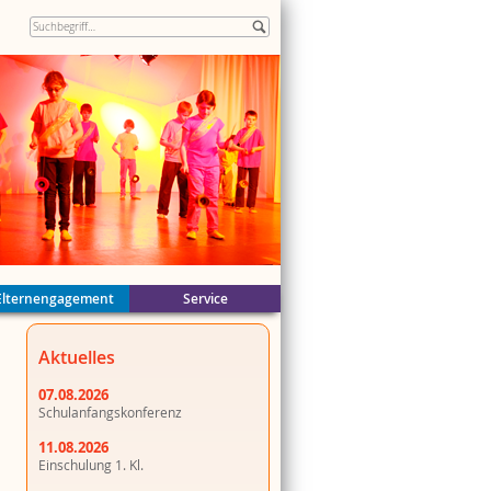
Elternengagement
Service
ände
Aktuelles
n
k
er
07.08.2026
Schulanfangskonferenz
11.08.2026
Einschulung 1. Kl.