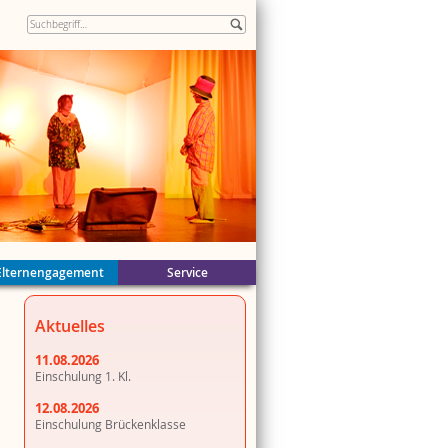
Elternengagement
Service
ände
Aktuelles
n
k
er
11.08.2026
Einschulung 1. Kl.
12.08.2026
Einschulung Brückenklasse